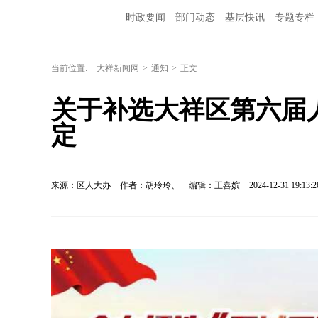
时政要闻
部门动态
基层快讯
专题专栏
当前位置:
大祥新闻网
>
通知
>
正文
关于补选大祥区第六届
定
来源：区人大办
作者：胡玲玲、
编辑：王喜嫔
2024-12-31 19:13:2