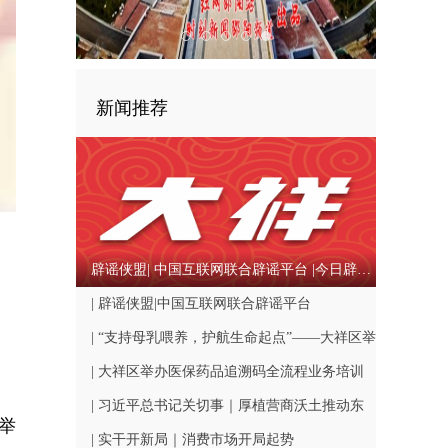
新闻推荐
辟谣侠盟| 中国互联网联合辟谣平台 |今日辟谣（2026年08月07日）
| 辟谣侠盟|中国互联网联合辟谣平台
| “支持母乳喂养，护航生命起点”——大祥区举
办母乳喂养健康教育讲座
| 大祥区举办医保药品追溯码全流程业务培训
筑牢群众用药安全防线
| 习近平总书记关切事｜厚植营商沃土推动东
举
北全面振兴
| 实干开新局｜消费市场开局起势