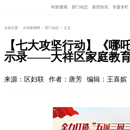
时政要闻
部门动态
基层快讯
专题专栏
当前位置:
大祥新闻网
>
部门动态
>
正文
【七大攻坚行动】《哪
示录——大祥区家庭教
来源：区妇联
作者：唐芳
编辑：王喜嫔