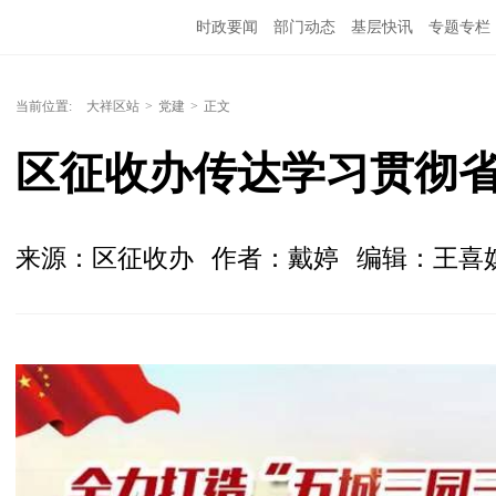
时政要闻
部门动态
基层快讯
专题专栏
当前位置:
大祥区站
>
党建
>
正文
区征收办传达学习贯彻
来源：区征收办
作者：戴婷
编辑：王喜