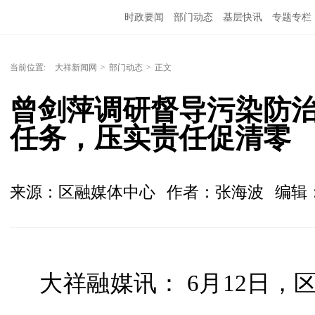
时政要闻
部门动态
基层快讯
专题专栏
当前位置:
大祥新闻网
>
部门动态
>
正文
曾剑萍调研督导污染防治
任务，压实责任促清零
来源：区融媒体中心
作者：张海波
编辑
大祥融媒讯： 6月12日