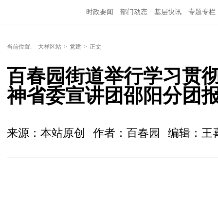
时政要闻
部门动态
基层快讯
专题专栏
当前位置:
大祥区站
>
党建
>
正文
百春园街道举行学习贯
神省委宣讲团邵阳分团
来源：本站原创
作者：百春园
编辑：王