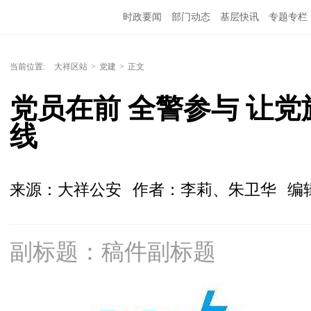
时政要闻
部门动态
基层快讯
专题专栏
当前位置:
大祥区站
>
党建
>
正文
党员在前 全警参与 让
线
来源：大祥公安
作者：李莉、朱卫华
编
副标题：稿件副标题