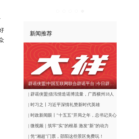
与
好
新闻推荐
众
辟谣侠盟|中国互联网联合辟谣平台 |今日辟谣（2026年08月05日）
| 辟谣侠盟|借汛情造谣博流量，广西横州18人
被依法查处（2026·08·05）-中国互联网联合辟
| 时习之丨习近平深情礼赞新时代英雄
谣平台
| 时政新闻眼丨“十五五”开局之年，总书记关心
百姓身边这些民生大事
| 微视频｜筑牢“实”的根基 激发“新”的动力
| 凭“湘超”门票，邵阳这些景区免费玩！