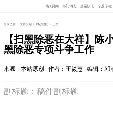
时政要闻
部门动态
基层快讯
专题专栏
当前位置:
大祥区站
>
时政要闻
>
正文
【扫黑除恶在大祥】陈
黑除恶专项斗争工作
来源：本站原创
作者：王筱慧
编辑：邓
副标题：稿件副标题