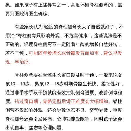
象。如果孩子有上述异常之一，高度怀疑脊柱侧弯的，需
要到医院请医生确诊。
有些家长认为“轻度的脊柱侧弯长大了自然就好了，不
用治”“脊柱侧弯只影响外观，不危害健康”，这些说法是不
正确的。轻度脊柱侧弯不一定随着年龄的增长自然好转，
若不干预，
可能随年龄增长或骨骼发育而加重，建议早发
现、早治疗。
脊柱侧弯要在骨骼生长窗口期及时干预，一般来说女
孩10—13岁、男孩12—15岁时期骨骼生长快、柔韧性好，
通过非手术手段干预就能有效控制侧弯进展、改善侧弯程
度。
错过窗口期，骨骼定型后矫正难度会大幅增加。
脊柱
侧弯不仅影响外观，还会导致体态不良、姿势异常，重度
脊柱侧弯还会引发疼痛、心肺功能受限等，同时孩子还会
出现自卑、焦虑等心理问题。