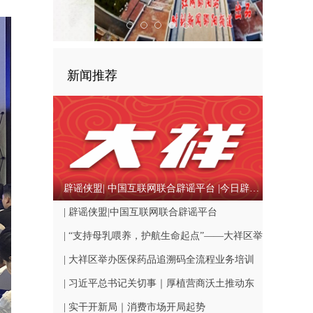
新闻推荐
辟谣侠盟| 中国互联网联合辟谣平台 |今日辟谣（2026年08月07日）
| 辟谣侠盟|中国互联网联合辟谣平台
| “支持母乳喂养，护航生命起点”——大祥区举
办母乳喂养健康教育讲座
| 大祥区举办医保药品追溯码全流程业务培训
筑牢群众用药安全防线
| 习近平总书记关切事｜厚植营商沃土推动东
北全面振兴
| 实干开新局｜消费市场开局起势