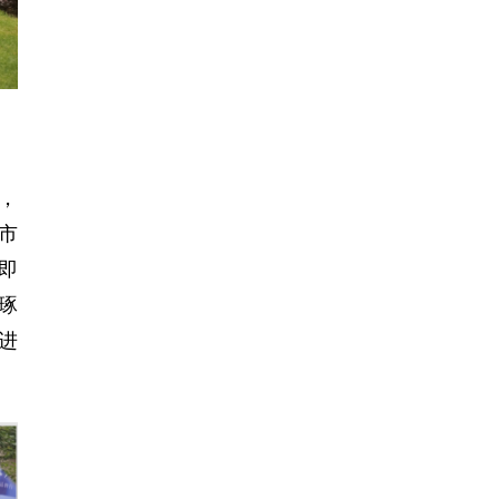
，
市
即
琢
进