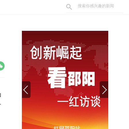
和
一
。