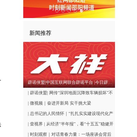
新闻推荐
，
个
辟谣侠盟|中国互联网联合辟谣平台 |今日辟谣（2026年08月06日）
| 辟谣侠盟| 网传“深圳地面沉降致车辆损坏”不
实（2026·08·06）-中国互联网联合辟谣平台
| 微视频｜奋进开新局 实干挑大梁
| 总书记的人民情怀｜“扎扎实实建设现代化产
业体系”
| 壹视界 | 从经济“半年报”，看“十五五”稳健开
标
局
| 时刻观察｜对话青春力量：一场座谈会背后