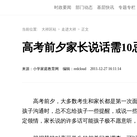
时政要闻
部门动态
基层快讯
专题专栏
当前位置:
大祥区站
>
走进大祥
>
正文
高考前夕家长说话需10
来源：小学家庭教育网
编辑：redcloud
2011-12-27 16:11:14
高考前夕，大多数考生和家长都是第一次面
孩子沟通时，总不忘给孩子一些提醒，或说一
定领情，家长说的许多话可能孩子极不愿意听