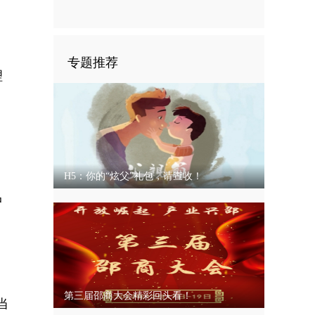
的邵阳“人才密码”
专题推荐
理
H5：你的“炫父”礼包，请查收！
中
第三届邵商大会精彩回头看！
当